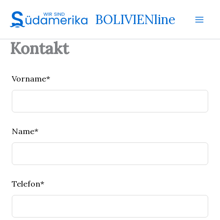
Zum
BOLIVIENline
Inhalt
springen
Kontakt
Lass
Vorname*
dieses
Feld
leer
Name*
Telefon*