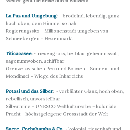
Weiter geht die Reise durch Bolivien:
La Paz und Umgebung
: ~ brodelnd, lebendig, ganz
hoch oben, dem Himmel so nah
Regierungssitz – Millionenstadt umgeben von
Schneebergen – Hexenmarkt
Titicacasee
: ~ riesengross, tiefblau, geheimnisvoll,
sagenumwoben, schiffbar
Grenze zwischen Peru und Bolivien – Sonnen- und
Mondinsel – Wiege des Inkareichs
Potosí und das Silber
: ~ verblühter Glanz, hoch oben,
rebellisch, unvorstellbar
Silbermine – UNESCO Weltkulturerbe – koloniale
Pracht – höchstgelegene Grossstadt der Welt
Sucre, Cochabamba & Co
: ~ kolonial, riesenhaft und