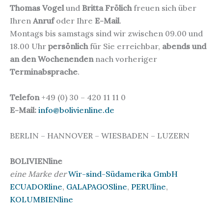
Thomas Vogel
und
Britta Frölich
freuen sich über
Ihren
Anruf
oder Ihre
E-Mail
.
Montags bis samstags sind wir zwischen 09.00 und
18.00 Uhr
persönlich
für Sie erreichbar,
abends und
an den Wochenenden
nach vorheriger
Terminabsprache
.
Telefon
+49 (0) 30 – 420 11 11 0
E-Mail:
info@bolivienline.de
BERLIN – HANNOVER – WIESBADEN – LUZERN
BOLIVIENline
eine Marke der
Wir-sind-Südamerika GmbH
ECUADORline
,
GALAPAGOSline
,
PERUline
,
KOLUMBIENline